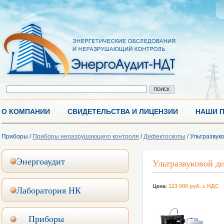
О КОМПАНИИ
СВИДЕТЕЛЬСТВА И ЛИЦЕНЗИИ
НАШИ 
Приборы /
Приборы неразрушающего контроля
/
Дефектоскопы
/ Ультразву
Энергоаудит
Ультразвуковой 
Цена:
123 000 руб. с НДС
Лаборатория НК
Приборы