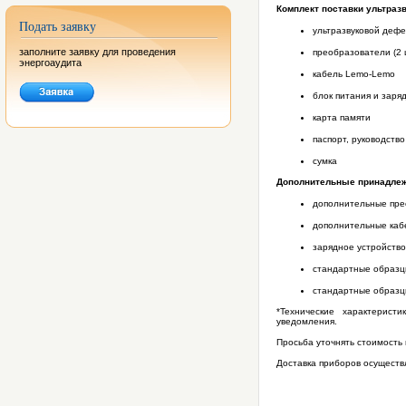
Комплект поставки
ультраз
Подать заявку
ультразвуковой дефе
заполните заявку для проведения
преобразователи (2 
энергоаудита
кабель Lemo-Lemo
блок питания и заря
карта памяти
паспорт, руководств
сумка
Дополнительные принадлеж
дополнительные прео
дополнительные кабе
зарядное устройство
стандартные образцы
стандартные образц
*Технические характерист
уведомления.
Просьба уточнять стоимость
Доставка приборов осуществ