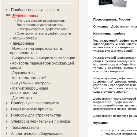
Приборы неразрушающего
контроля
- Дефектоскопы
Производитель: Россия
- Ультразвуковые дефектоскопы
- Вихретоковые дефектоскопы
Описание:
Дефектоскоп уль
- Электроискровые дефектоскопы
- Электролитические дефектоскопы
Назначение прибора:
- Толщиномеры
Ультразвуковой дефектос
- Твердомеры
однородности и сплошности
использовать в измерении 
- Измерители шероховатости,
ультразвуковых колебаний.
профилометры
- Виброметры, измерители вибрации
Ультразвуковой дефектоск
станет лучшим помощником в
- Контроль параметров окружающей
портативность прибора благ
среды
толщину объектов, выводит
контроля измерений.
- Адгезиметры
- Контроль покрытий
Ультразвуковой дефектоско
современный уровень комфо
- Визуальный контроль
контроля и преобразователе
- Магнитопорошковая
УД-1 соответствует всем 
существующие аналоги!
дефектоскопия
- Дозиметры
Дефектоскоп ультразвуковой 
выпускается дефектоскоп
Приборы для энергоаудита
энергопотребление дефект
Геодезические приборы
дефектоскопом можно смело 
Приборы для строительства
Дефектоскоп позволяет решат
Электроизмерительные приборы
Функции:
Трассоискатели
контроль сварных шв
Аналитическое оборудование
поиск мест коррозии