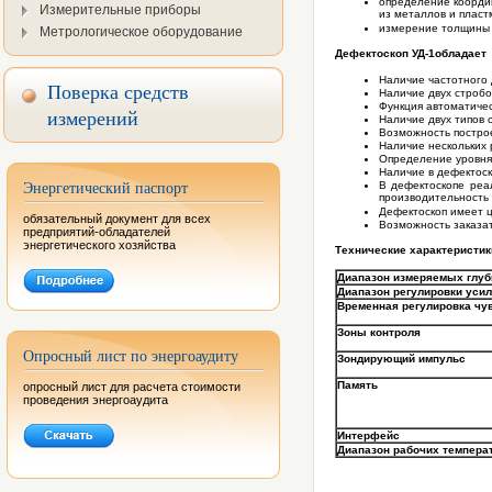
определение коорди
Измерительные приборы
из металлов и пласт
измерение толщины 
Метрологическое оборудование
Дефектоскоп УД-1
обладает
Наличие частотного 
Поверка средств
Наличие двух стробов
Функция автоматичес
измерений
Наличие двух типов 
Возможность построе
Наличие нескольких 
Определение уровня 
Наличие в дефектос
Энергетический паспорт
В дефектоскопе реа
производительность 
Дефектоскоп имеет ц
обязательный документ для всех
Возможность заказат
предприятий-обладателей
энергетического хозяйства
Технические характеристи
Диапазон измеряемых глуби
Диапазон регулировки уси
Временная регулировка чув
Зоны контроля
Опросный лист по энергоаудиту
Зондирующий импульс
Память
опросный лист для расчета стоимости
проведения энергоаудита
Интерфейс
Диапазон рабочих темпера