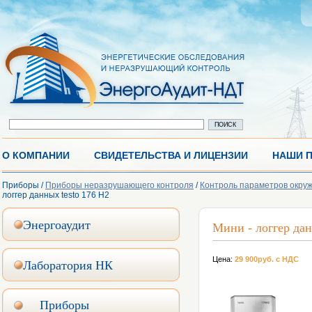
О КОМПАНИИ
СВИДЕТЕЛЬСТВА И ЛИЦЕНЗИИ
НАШИ 
Приборы /
Приборы неразрушающего контроля
/
Контроль параметров окру
логгер данных testo 176 H2
Энергоаудит
Мини - логгер дан
Цена:
29 900руб. с НДС
Лаборатория НК
Приборы