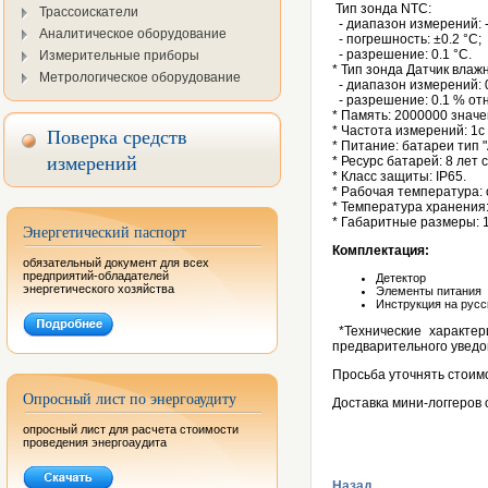
Тип зонда NTC:
Трассоискатели
- диапазон измерений: -
Аналитическое оборудование
- погрешность: ±0.2 °C;
- разрешение: 0.1 °C.
Измерительные приборы
* Тип зонда Датчик влаж
Метрологическое оборудование
- диапазон измерений: 
- разрешение: 0.1 % отн
* Память: 2000000 значе
Поверка средств
* Частота измерений: 1с 
* Питание: батареи тип "
измерений
* Ресурс батарей: 8 лет
* Класс защиты: IP65.
* Рабочая температура: 
* Температура хранения:
* Габаритные размеры: 1
Энергетический паспорт
Комплектация:
обязательный документ для всех
предприятий-обладателей
Детектор
энергетического хозяйства
Элементы питания
Инструкция на русс
*Технические характер
предварительного уведо
Просьба уточнять стоим
Опросный лист по энергоаудиту
Доставка мини-логгеров
опросный лист для расчета стоимости
проведения энергоаудита
Назад