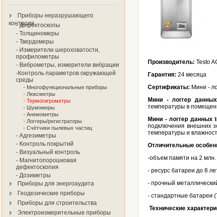
Приборы неразрушающего
контроля
- Дефектоскопы
- Толщиномеры
- Твердомеры
- Измерители шероховатости,
профилометры
Производитель:
Testo A
- Виброметры, измерители вибрации
-Контроль параметров окружающей
Гарантия:
24 месяца
среды
Сертификаты:
Мини - л
- Многофункциональные приборы
- Люксметры
Мини - логгер данных
- Термогигрометры
температуры в помещен
- Шумомеры
- Анемометры
Мини - логгер данных t
- Логгеры/регистраторы
подключения внешних з
- Счётчики пылевых частиц
температуры и влажност
- Адгезиметры
- Контроль покрытий
Отличительные особен
- Визуальный контроль
-объем памяти на 2 млн.
- Магнитопорошковая
дефектоскопия
- ресурс батареи до 8 ле
- Дозиметры
- прочный металлический
Приборы для энергоаудита
Геодезические приборы
- стандартные батареи 
Приборы для строительства
Технические характери
Электроизмерительные приборы